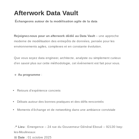
Afterwork Data Vault
Échangeons autour de la modélisation agile de la data
Rejoignez-nous pour un afterwork dédié au Data Vault
– une approche
moderne de modélisation des entrepôts de données, pensée pour les
environnements agiles, complexes et en constante évolution.
Que vous soyez data engineer, architecte, analyste ou simplement curieux
d’en savoir plus sur cette méthodologie, cet événement est fait pour vous.
🔹
Au programme
:
Retours d’expérience concrets
Débats autour des bonnes pratiques et des défis rencontrés
Moments d’échange et de networking dans une ambiance conviviale
📍
Lieu
:
Emergence – 24 rue du Gouverneur Général Eboué – 92130 Issy-
les-Moulineaux
📅
Date
: 01 octobre 2025