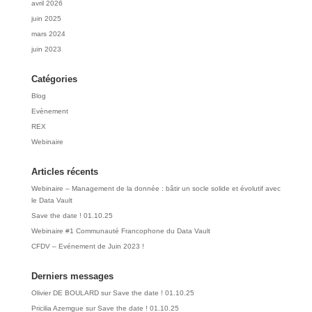
avril 2026
juin 2025
mars 2024
juin 2023
Catégories
Blog
Evènement
REX
Webinaire
Articles récents
Webinaire – Management de la donnée : bâtir un socle solide et évolutif avec
le Data Vault
Save the date ! 01.10.25
Webinaire #1 Communauté Francophone du Data Vault
CFDV – Evénement de Juin 2023 !
Derniers messages
Olivier DE BOULARD
sur
Save the date ! 01.10.25
Pricilia Azemgue
sur
Save the date ! 01.10.25